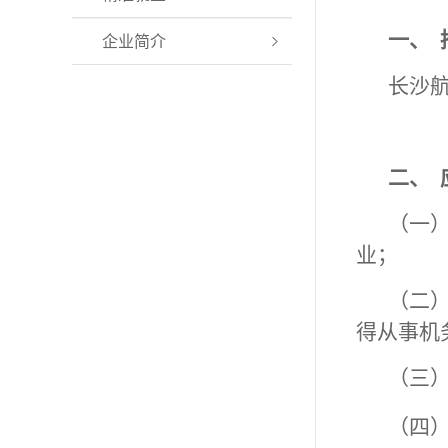
一、
企业简介
长沙航
二、
（一
业；
（二
得从事机
（三
（四