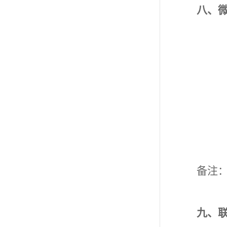
八、
备注
九、