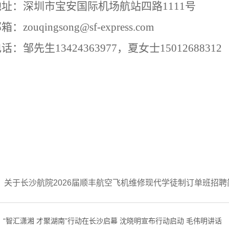
址：深圳市宝安国际机场航站四路1111号
zouqingsong@sf-express.com
：邹先生13424363977，夏女士15012688312
：
关于长沙航院2026届顺丰航空飞机维修现代学徒制订单班招聘简章
：“智汇潇湘 才聚湖南”行动在长沙启幕 沈晓明宣布行动启动 毛伟明讲话